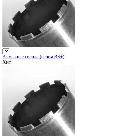
Алмазные сверла (серия BS+)
Хит