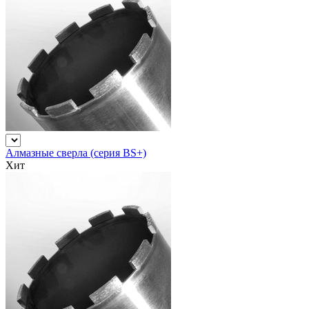
Алмазные сверла (серия BS+)
Хит